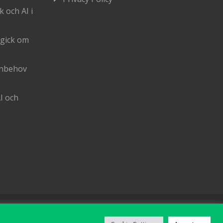
k och AI i
 gick om
enbehov
I och