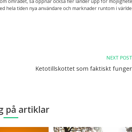
inom området, så öppnar också fler länder upp för möjlighet
med hela tiden nya användare och marknader runtom i världe
NEXT POS
Ketotillskottet som faktiskt funger
g på artiklar