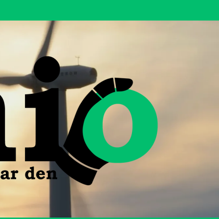
Nyheter om
världen och
tekniken
som formar
den