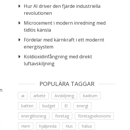
Hur AI driver den fjärde industriella
revolutionen
Microcement i modern inredning med
tidlös känsla
Fördelar med kärnkraft i ett modernt
energisystem
Koldioxidinfångning med direkt
luftavskiljning
POPULÄRA TAGGAR
en
ai
arbete
Avskiljning
badrum
batteri
budget
El
energi
energilösning
företag
företagsekonomi
r
Hem
hjälpreda
Hus
hälsa