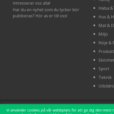
intresserar oss alla!
Hälsa &
Har du en nyhet som du tycker bör
publiceras? Hör av er till oss!
Hus & 
Mat & D
Miljö
Nöje & F
Produkt
Skönhet 
Sport
Teknik
Utbildn
Vi använder cookies på vår webbplats för att ge dig den mest
copyright 2025. All Rights Reserved.