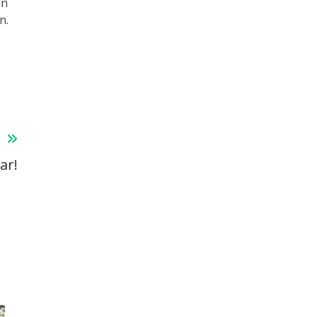
en
n.
T
ar!