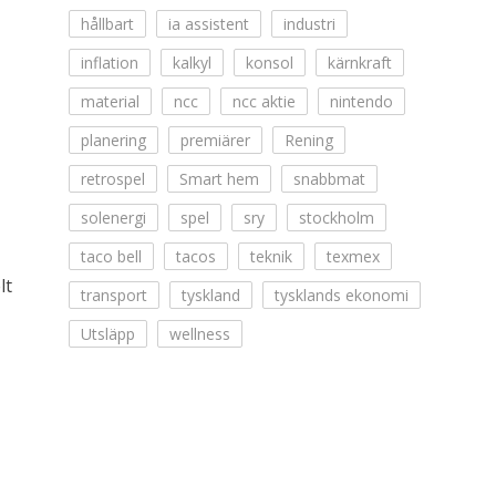
hållbart
ia assistent
industri
inflation
kalkyl
konsol
kärnkraft
material
ncc
ncc aktie
nintendo
planering
premiärer
Rening
retrospel
Smart hem
snabbmat
solenergi
spel
sry
stockholm
taco bell
tacos
teknik
texmex
lt
transport
tyskland
tysklands ekonomi
Utsläpp
wellness