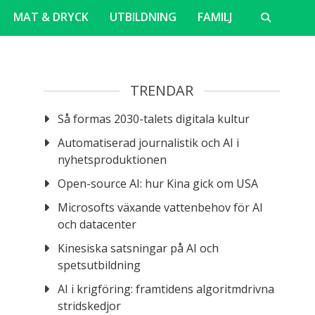
MAT & DRYCK
UTBILDNING
FAMILJ
TRENDAR
Så formas 2030-talets digitala kultur
Automatiserad journalistik och AI i
nyhetsproduktionen
Open-source AI: hur Kina gick om USA
Microsofts växande vattenbehov för AI
och datacenter
Kinesiska satsningar på AI och
spetsutbildning
AI i krigföring: framtidens algoritmdrivna
stridskedjor