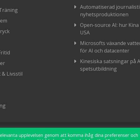
Automatiserad journalisti
Träning
nyhetsproduktionen
Hem
Open-source AI: hur Kina
ryck
USA
Microsofts växande vatt
för AI och datacenter
ritid
Kinesiska satsningar på A
er
spetsutbildning
& Livsstil
ing
 relevanta upplevelsen genom att komma ihåg dina preferenser och